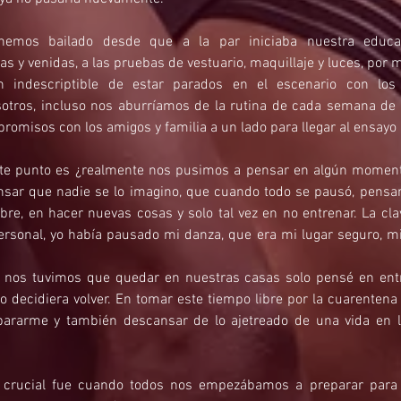
emos bailado desde que a la par iniciaba nuestra educaci
s y venidas, a las pruebas de vestuario, maquillaje y luces, por
n indescriptible de estar parados en el escenario con los
otros, incluso nos aburríamos de la rutina de cada semana de 
romisos con los amigos y familia a un lado para llegar al ensayo
ste punto es ¿realmente nos pusimos a pensar en algún moment
ensar que nadie se lo imagino, que cuando todo se pausó, pensa
ibre, en hacer nuevas cosas y solo tal vez en no entrenar. La cla
rsonal, yo había pausado mi danza, que era mi lugar seguro, mi 
 nos tuvimos que quedar en nuestras casas solo pensé en entr
decidiera volver. En tomar este tiempo libre por la cuarentena
pararme y también descansar de lo ajetreado de una vida en l
rucial fue cuando todos nos empezábamos a preparar para 