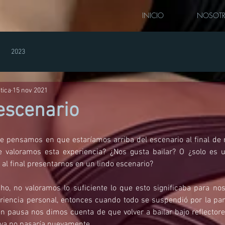
INICIO
NOSOT
2023
tica
15 nov 2021
 escenario
e pensamos en que estaríamos arriba del escenario al final de
e valoramos esta experiencia? ¿Nos gusta bailar? O ¿solo es un
 al final presentarnos en un lindo escenario?
o, no valoramos lo suficiente lo que esto significaba para nos
riencia personal, entonces cuando todo se suspendió por la pan
n pausa nos dimos cuenta de que volver a bailar bajo reflectores
 ya no pasaría nuevamente.