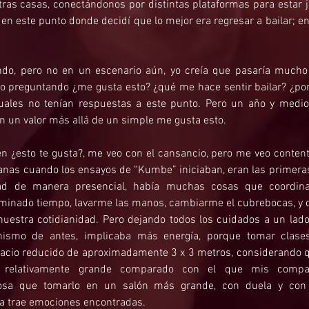
ras casas, conectándonos por distintas plataformas para estar j
o en este punto donde decidí que lo mejor era regresar a bailar; en
ando, pero no en un escenario aún, yo creía que pasaría much
sigo preguntando ¿me gusta esto? ¿qué me hace sentir bailar? ¿po
cuales no tenían respuestas a este punto. Pero un año y medio
en un valor más allá de un simple me gusta esto.
 ¿esto te gusta?, me veo con el cansancio, pero me veo content
as cuando los ensayos de “Kumbe” iniciaban, eran las primeras 
idad de manera presencial, había muchas cosas que coordina
rminado tiempo, lavarme las manos, cambiarme el cubrebocas, y ot
nuestra cotidianidad. Pero dejando todos los cuidados a un lado
ismo de antes, implicaba más energía, porque tomar clase
acio reducido de aproximadamente 3 x 3 metros, considerando qu
 relativamente grande comparado con el que mis compañe
osa que tomarlo en un salón más grande, con duela y con 
da trae emociones encontradas.