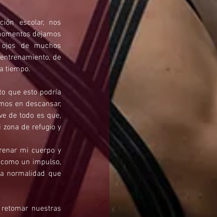
ón escolar, nos 
 momentos dejamos 
 ojos de muchos 
entrenamiento, de 
 a tiempo.
o que esto podría 
mos en descansar, 
ve de todo es que, 
zona de refugio y 
enar mi cuerpo y 
 como un impulso, 
a normalidad que 
retomar nuestras 