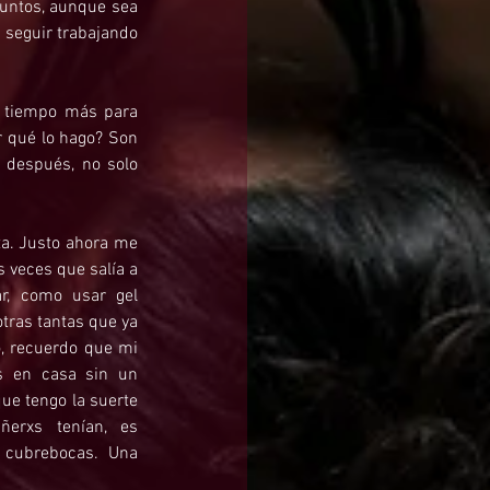
untos, aunque sea 
 seguir trabajando 
o tiempo más para 
r qué lo hago? Son 
 después, no solo 
a. Justo ahora me 
veces que salía a 
r, como usar gel 
ras tantas que ya 
, recuerdo que mi 
s en casa sin un 
e tengo la suerte 
rxs tenían, es 
cubrebocas. Una 