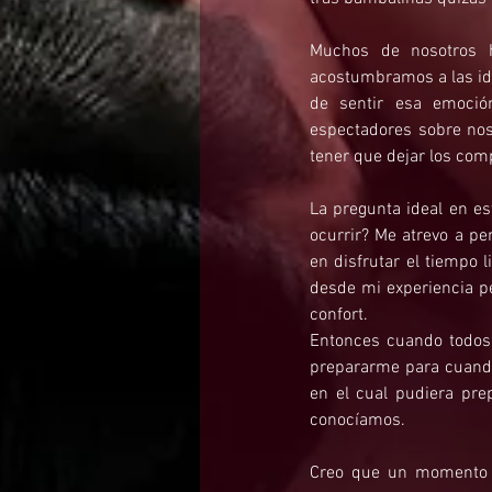
Muchos de nosotros h
acostumbramos a las ida
de sentir esa emoció
espectadores sobre nos
tener que dejar los comp
La pregunta ideal en e
ocurrir? Me atrevo a p
en disfrutar el tiempo l
desde mi experiencia pe
confort. 
Entonces cuando todos
prepararme para cuando 
en el cual pudiera pre
conocíamos. 
Creo que un momento c