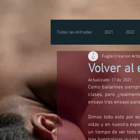
Todas las entradas
2021
2022
Fugite Creacion Artis
Volver al
Actualizado:
17 dic 2021
Como bailarines siempr
clases, pero ¿realment
ensayo tras ensayo para
Dimos todo esto por ech
vidas y en nuestra expe
un tiempo de ver todo e
tras bambalinas quizás