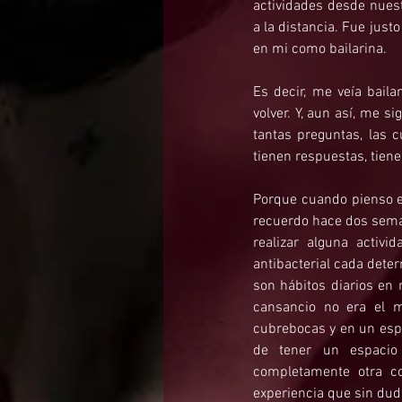
actividades desde nuest
a la distancia. Fue just
en mi como bailarina.
Es decir, me veía bail
volver. Y, aun así, me 
tantas preguntas, las 
tienen respuestas, tien
Porque cuando pienso en
recuerdo hace dos seman
realizar alguna activ
antibacterial cada dete
son hábitos diarios en 
cansancio no era el m
cubrebocas y en un esp
de tener un espacio
completamente otra c
experiencia que sin du