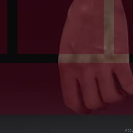
Somo
Inquietudes de una oveja
artista
Apó