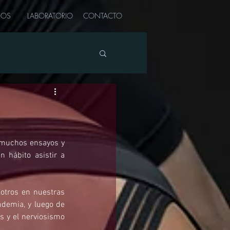
ROS
LABORATORIO
CONTACTO
 muchos ensayos y 
 hábito asistir a 
otros en nuestras 
demia, y luego de 
 y el nerviosismo 