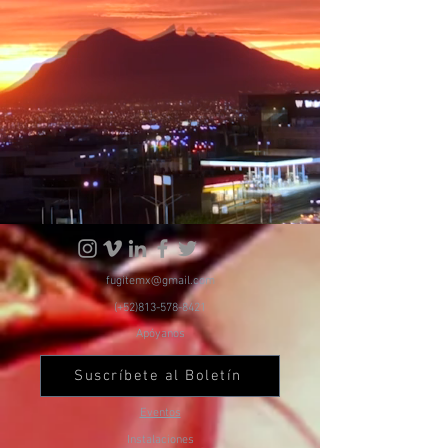
fugitemx@gmail.com
(+52)813-578-8421
Apóyanos
Suscríbete al Boletín
Eventos
Instalaciones