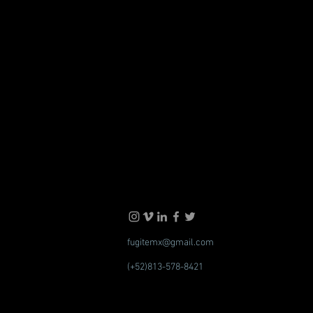
fugitemx@gmail.com
(+52)813-578-8421