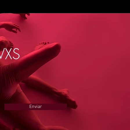
VXS
Enviar