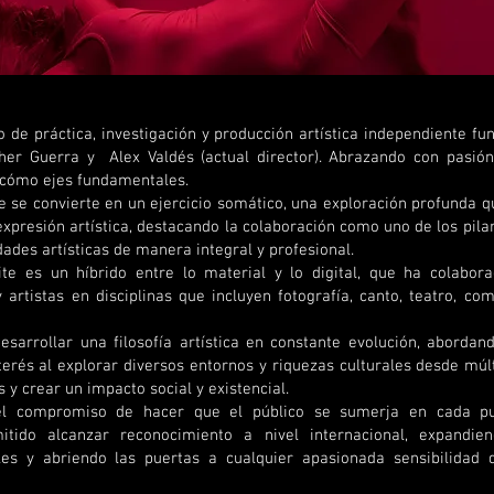
o de práctica, investigación y producción artística independiente f
er Guerra y Alex Valdés (actual director). Abrazando con pasión 
 cómo ejes fundamentales.
 se convierte en un ejercicio somático, una exploración profunda qu
 expresión artística, destacando la colaboración como uno de los pi
idades artísticas de manera integral y profesional.
te es un híbrido entre lo material y lo digital, que ha colabor
 artistas en disciplinas que incluyen fotografía, canto, teatro, com
sarrollar una filosofía artística en constante evolución, aborda
erés al explorar diversos entornos y riquezas culturales desde múlt
s y crear un impacto social y existencial.
 el compromiso de hacer que el público se sumerja en cada p
itido alcanzar reconocimiento a nivel internacional, expandie
s y abriendo las puertas a cualquier apasionada sensibilidad 